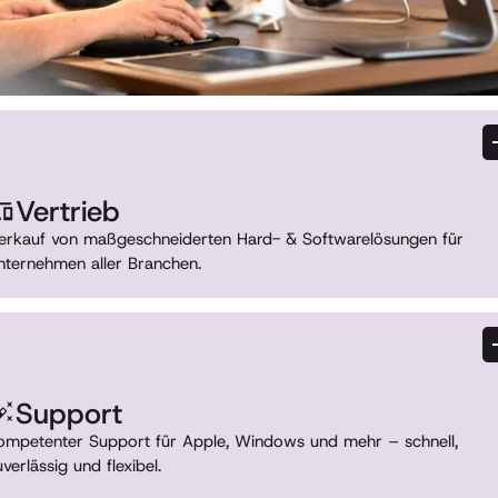
Vertrieb
erkauf von maßgeschneiderten Hard- & Softwarelösungen für
nternehmen aller Branchen.
Hardware & Software
IT-Equipment, Zubehör, Technik
Apple, Microsoft, Adobe, uvm.
Flexible Lizenzmodelle
Effiziente Integration
Support
Internationales Fulfillment
ompetenter Support für Apple, Windows und mehr – schnell,
uverlässig und flexibel.
IT-Support für Apple, Microsoft, Jamf, uvm.