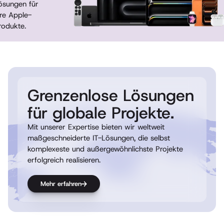
ösungen für
hre Apple-
rodukte.
Beratung und
Integration
Individuelle
Geräte-
Konfigurationen
Apple
Grenzenlose Lösungen
Employee
Choice
für globale Projekte.
Programme
Mit unserer Expertise bieten wir weltweit
AppleCare und
Support
maßgeschneiderte IT-Lösungen, die selbst
komplexeste und außergewöhnlichste Projekte
erfolgreich realisieren.
Mehr erfahren