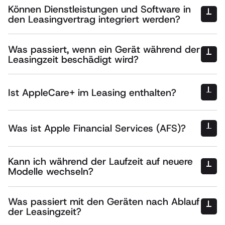
“out of the
Können Dienstleistungen und Software in
box”
den Leasingvertrag integriert werden?
Einrichtung,
Inbetriebnahme, Transport, Software-Lizenzen,
Was passiert, wenn ein Gerät während der
Garantieverlängerungen und Support-Services
Leasingzeit beschädigt wird?
Reparaturen und Ersatzgeräte
Ist AppleCare+ im Leasing enthalten?
zusätzliche Option
Was ist Apple Financial Services (AFS)?
Erweiterter Hardware-Garantie
Schnellem Austausch defekter Geräte
Apple-
Technischem Apple-Support rund um die Uhr
Produkte
Kann ich während der Laufzeit auf neuere
Modelle wechseln?
neue Geräte
Was passiert mit den Geräten nach Ablauf
der Leasingzeit?