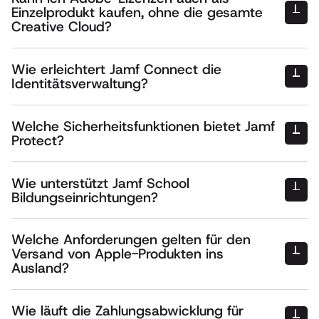
Einzelprodukt kaufen, ohne die gesamte
Creative Cloud?
Wie erleichtert Jamf Connect die
Identitätsverwaltung?
Single Sign-On
Welche Sicherheitsfunktionen bietet Jamf
Protect?
Verzicht auf Active Directory
Wie unterstützt Jamf School
Malware-Schutz
Bildungseinrichtungen?
Zentrale Zugriffsverwaltung
Bedrohungserkennung
Welche Anforderungen gelten für den
Zentrale Geräteverwaltung
Compliance-Überwachung
Versand von Apple-Produkten ins
Ausland?
Klassenraum-Management
Wie läuft die Zahlungsabwicklung für