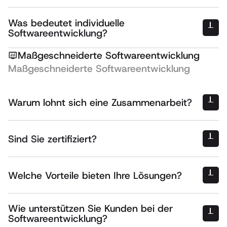
maximale Effizienz.
Was bedeutet individuelle
Softwareentwicklung?
Maßgeschneiderte Softwareentwicklung
Maßgeschneiderte Softwareentwicklung
Warum lohnt sich eine Zusammenarbeit?
Sind Sie zertifiziert?
Welche Vorteile bieten Ihre Lösungen?
High-End-Qualität: Lösungen, die höchste Standards erfüllen,
Wie unterstützen Sie Kunden bei der
Langjährige Projekterfahrung: Ein erfahrenes Team, das komplexe
Softwareentwicklung?
Anforderungen umsetzt,