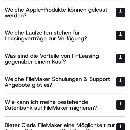
Optionen
Welche Apple-Produkte können geleast
Rückgabe der Geräte
werden?
Kauf der Geräte zum Marktwert
Apple-Geräten
Verlängerung des Leasingvertrags
MacBook Pro, iMac, Mac mini
Austausch gegen neuere Modelle
Welche Laufzeiten stehen für
iPhone & iPad (inkl. Pro-Modelle)
Leasingverträge zur Verfügung?
Apple Zubehör & Peripheriegeräte
15, 18, 24, 30, 32, 36
AppleCare+ und Garantieverlängerungen
oder sogar 50 Monaten
Was sind die Vorteile von IT-Leasing
gegenüber einem Kauf?
flexible Finanzierung
Welche FileMaker Schulungen & Support-
Angebote gibt es?
planbare Kosten
FileMaker Schulungen für Anfänger & Fortgeschrittene
FileMaker Support für FileMaker-Entwicklung & -Administration
Wie kann ich meine bestehende
Individuelle Lösungen & Consulting
Datenbank auf FileMaker migrieren?
Datenmigration aus
FileMaker Grundlagen zur Datenbankentwicklung
Excel, Access & CSV-Dateien
FileMaker Go & mobile Lösungen
Bietet Claris FileMaker eine Möglichkeit zur
SQL-Datenbanken (MySQL, PostgreSQL, Microsoft SQL Server)
FileMaker Skript- und Automatisierungstechniken