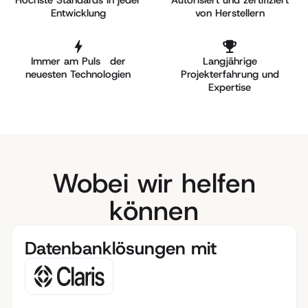
Entwicklung
von Herstellern
Betreuung der Server (OnPrem oder Cloud)
Anpassung an neue Anforderungen
Fokus auf Datenschutz und Datensicherung
Langfristige Partnerschaft für nachhaltige IT
Immer am Puls der
Langjährige
neuesten Technologien
Projekterfahrung und
Expertise
Wobei wir helfen
können
Datenbanklösungen mit