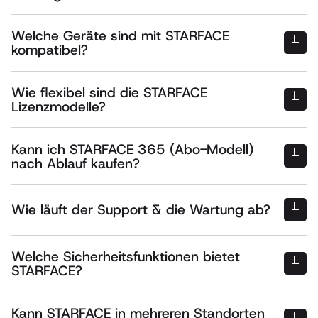
Automatische Fehlerprüfung & KI-gestützte
Kompatibilität Ihrer bisherigen
Abrechnungsoptimierung
Welche Geräte sind mit STARFACE
Patientendaten
sichere Datenmigration
Live-Abrechnungsfehlerliste
kompatibel?
individuelle Einrichtung
große Auswahl an IP-Telefonen,
DECT-Systemen, Headsets und Konferenztelefonen
Wie flexibel sind die STARFACE
bestehende Endgeräte, Türsprechanlagen und
Lizenzmodelle?
Faxgeräte
Betriebsmodelle
STARFACE Appliance
– Lokale Hardware-Telefonanlage für
Kann ich STARFACE 365 (Abo-Modell)
maximale Kontrolle
nach Ablauf kaufen?
STARFACE VM Edition
– Virtuelle Lösung für Unternehmen mit
Mietmodell
eigener IT-Infrastruktur
STARFACE Cloud
– Wartungsfreie Lösung mit maximaler
Wie läuft der Support & die Wartung ab?
Skalierbarkeit
STARFACE Flip
zertifizierten STARFACE-Techniker
Welche Sicherheitsfunktionen bietet
STARFACE?
Regelmäßigen Software-Updates & Sicherheits-Patches
moderne Sicherheitsstandards
Remote-Support für schnelle Fehlerbehebung
Persönlicher Beratung durch STARFACE-Experten
Kann STARFACE in mehreren Standorten
Verschlüsselte VoIP-Kommunikation (SRTP & TLS)