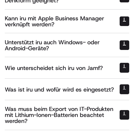
Denkform geeignet?
Ganztagsschulung
– 6 bis 8 Stunden inkl. Übungen
Mehrtägige Programme
– auf Anfrage möglich
Kann iru mit Apple Business Manager
Endnutzer
– macOS, iOS und iPadOS im Berufsalltag
verknüpft werden?
IT-Administratoren
– ABM, MDM, Jamf, iru, Relution
Führungskräfte
– Apple-Produktivitätstools und mobile Workflows
Bildungseinrichtungen
– Lehrer-Schulungen und iPad-Rollout
Unterstützt iru auch Windows- oder
Android-Geräte?
Wie unterscheidet sich iru von Jamf?
Was ist iru und wofür wird es eingesetzt?
Was muss beim Export von IT-Produkten
mit Lithium-Ionen-Batterien beachtet
werden?