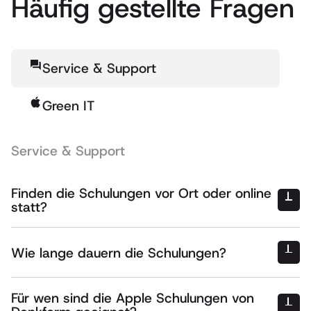
Häufig gestellte Fragen
Service & Support
Green IT
Service & Support
Finden die Schulungen vor Ort oder online
statt?
Wie lange dauern die Schulungen?
Inhouse
– Denkform kommt zu Ihnen, bevorzugt im Rhein-Main-
Gebiet (Frankfurt, Wiesbaden, Mainz, Darmstadt)
Deutschlandweit
– Inhouse-Schulungen auf Anfrage
Kompakte Einführung
– 2 bis 4 Stunden
Online
– live per Videokonferenz, vollständig interaktiv
Für wen sind die Apple Schulungen von
Halbtägiger Workshop
– 3 bis 4 Stunden